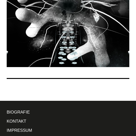
BIOGRAFIE
KONTAKT
IMPRESSUM